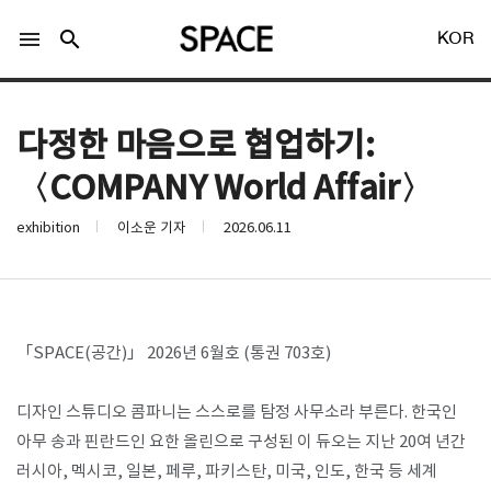
menu
search
KOR
다정한 마음으로 협업하기:
〈COMPANY World Affair〉
exhibition
이소운 기자
2026.06.11
LOGIN
회원가입
Facebook 로그인
「SPACE(공간)」 2026년 6월호 (통권 703호)
Twitter 로그인
디자인 스튜디오 콤파니는 스스로를 탐정 사무소라 부른다. 한국인
아무 송과 핀란드인 요한 올린으로 구성된 이 듀오는 지난 20여 년간
Naver 로그인
러시아, 멕시코, 일본, 페루, 파키스탄, 미국, 인도, 한국 등 세계