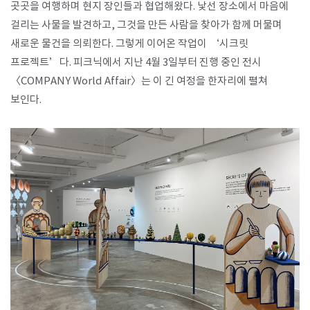
곳곳을 여행하며 현지 장인들과 협업해왔다. 낯선 장소에서 마음에
걸리는 사물을 발견하고, 그것을 만든 사람을 찾아가 함께 머물며
SPACE 소개
새로운 물건을 의뢰한다. 그렇게 이어온 작업이 ‘시크릿
공지사항
프로젝트’다. 피크닉에서 지난 4월 3일부터 진행 중인 전시
〈COMPANY World Affair〉는 이 긴 여정을 한자리에 펼쳐
기사문의
보인다. ​
광고문의
Contact