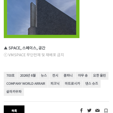
▲ SPACE, 스페이스, 공간
ⓒ VMSPACE 무단전재 및 재배포 금지
703호
2026년 6월
뉴스
전시
콤파니
아무 송
요한 올린
COMPANY WORLD ARRAIR
피크닉
마트료시카
댄스 슈즈
살라카우파
turned_in_not
목록