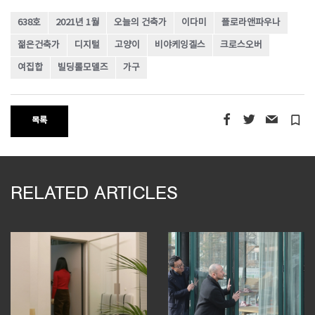
638호
2021년 1월
오늘의 건축가
이다미
플로라앤파우나
젊은건축가
디지털
고양이
비야케잉겔스
크로스오버
여집합
빌딩롤모델즈
가구
turned_in_not
목록
RELATED ARTICLES