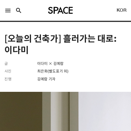
menu
search
KOR
[오늘의 건축가] 흘러가는 대로:
이다미
글
이다미 × 김예람
LOGIN
회원가입
사진
최은화(별도표기 외)
진행
김예람 기자
Facebook 로그인
Twitter 로그인
Naver 로그인