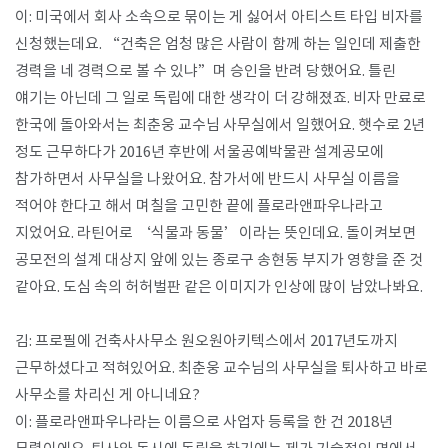
이: 미국에서 회사 소속으로 묶이는 게 싫어서 아티스트 타입 비자를
신청했는데요. “건축은 엄청 많은 사람이 함께 하는 일인데 제출한
경력을 네 경력으로 볼 수 있냐”며 승인을 반려 당했어요. 틀린
얘기는 아닌데 그 일로 독립에 대한 생각이 더 강해졌죠. 비자 만료로
한국에 돌아와서는 최춘웅 교수님 사무실에서 일했어요. 햇수로 2년
정도 근무하다가 2016년 후반에 서울공예박물관 설계공모에
참가하면서 사무실을 나왔어요. 참가서에 반드시 사무실 이름을
적어야 한다고 해서 며칠을 고민한 끝에 플로라앤파우나라고
지었어요. 라틴어로 ‘식물과 동물’이라는 뜻인데요. 돌이켜보면
공모전의 설계 대상지 앞에 있는 종로구 송현동 부지가 영향을 준 것
같아요. 도심 속의 허허벌판 같은 이미지가 인상에 많이 남았나봐요.
김: 프로필에 건축사사무소 원오원아키텍스에서 2017년도까지
근무하셨다고 적혀있어요. 최춘웅 교수님의 사무실을 퇴사하고 바로
사무소를 차리신 게 아니네요?
이: 플로라앤파우나라는 이름으로 사업자 등록을 한 건 2018년