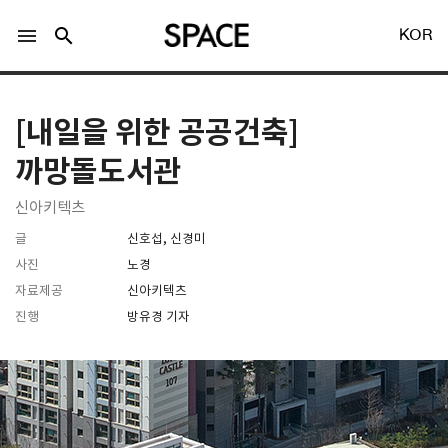
menu
search
KOR
[내일을 위한 공공건축]
까망돌도서관
신아키텍츠
LOGIN
회원가입
글
신호섭, 신경미
사진
노경
자료제공
신아키텍츠
Facebook 로그인
진행
방유경 기자
Twitter 로그인
Naver 로그인