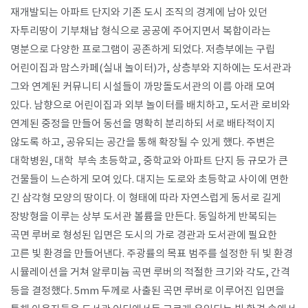
재개발되는 아파트 단지와 기존 도시 조직의 경계에 남아 있던
자투리땅이 기부채납 형식으로 공공에 주어지면서 복합이라는
명분으로 다양한 프로그램이 공존하게 되었다. 저층부에는 구립
어린이집과 맘스카페(실내 놀이터)가, 상층부와 지하에는 도서관과
그와 연계된 커뮤니티 시설들이 까망돌도서관의 이름 아래 모여
있다. 남향으로 어린이집과 외부 놀이터를 배치하고, 도서관 로비와
연계된 중정을 만들어 동선을 명확히 분리하되 서로 배타적이지
않도록 하고, 공유되는 공간을 통해 확장될 수 있게 했다. 주변은
대학병원, 대학 부속 초등학교, 중학교와 아파트 단지 등 규모가 큰
건물들이 느슨하게 모여 있다. 대지는 도로와 초등학교 사이에 면한
긴 삼각형 모양의 땅이다. 이 형태에 따라 자연스럽게 동서로 길게
장방형을 이루는 상부 도서관 볼륨을 만든다. 동일하게 반복되는
곡면 루버로 형성된 입면은 도시의 가로 경관과 도서관에 필요한
고른 빛 환경을 만들어낸다. 주광률의 목표 범주를 설정한 뒤 빛 환경
시뮬레이션을 거쳐 알루미늄 곡면 루버의 적절한 크기와 각도, 간격
등을 결정했다. 5mm 두께로 사출된 곡면 루버로 이루어진 입면을