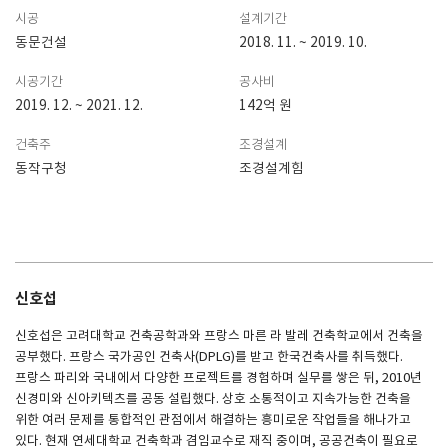
시공
설계기간
동문건설
2018. 11. ~ 2019. 10.
시공기간
공사비
2019. 12. ~ 2021. 12.
142억 원
건축주
조경설계
동작구청
조경설계힘
신호섭
신호섭은 고려대학교 건축공학과와 프랑스 마른 라 발레 건축학교에서 건축을
공부했다. 프랑스 국가공인 건축사(DPLG)를 받고 한국건축사를 취득했다.
프랑스 파리와 국내에서 다양한 프로젝트를 경험하며 실무를 쌓은 뒤, 2010년
신경미와 신아키텍츠를 공동 설립했다. 상호 소통적이고 지속가능한 건축을
위한 여러 문제를 통합적인 관점에서 해결하는 흥미로운 작업들을 해나가고
있다. 현재 연세대학교 건축학과 겸임교수로 재직 중이며, 공공건축이 필요로