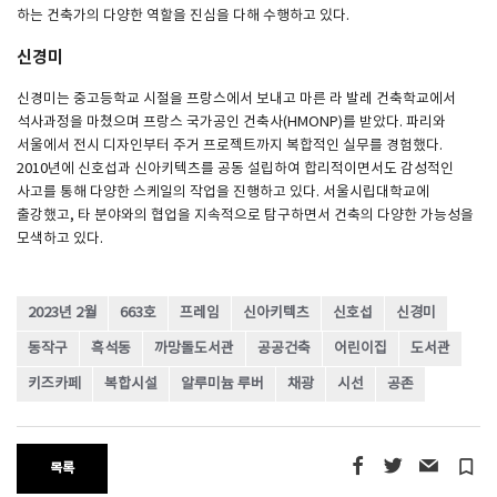
하는 건축가의 다양한 역할을 진심을 다해 수행하고 있다.
신경미
신경미는 중고등학교 시절을 프랑스에서 보내고 마른 라 발레 건축학교에서
석사과정을 마쳤으며 프랑스 국가공인 건축사(HMONP)를 받았다. 파리와
서울에서 전시 디자인부터 주거 프로젝트까지 복합적인 실무를 경험했다.
2010년에 신호섭과 신아키텍츠를 공동 설립하여 합리적이면서도 감성적인
사고를 통해 다양한 스케일의 작업을 진행하고 있다. 서울시립대학교에
출강했고, 타 분야와의 협업을 지속적으로 탐구하면서 건축의 다양한 가능성을
모색하고 있다.
2023년 2월
663호
프레임
신아키텍츠
신호섭
신경미
동작구
흑석동
까망돌도서관
공공건축
어린이집
도서관
키즈카페
복합시설
알루미늄 루버
채광
시선
공존
turned_in_not
목록