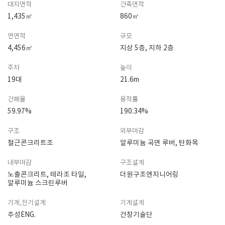
대지면적
건축면적
1,435㎡
860㎡
연면적
규모
4,456㎡
지상 5층, 지하 2층
주차
높이
19대
21.6m
건폐율
용적률
59.97%
190.34%
구조
외부마감
철근콘크리트조
알루미늄 곡면 루버, 탄화목
내부마감
구조설계
노출콘크리트, 테라조 타일,
더원구조엔지니어링
알루미늄 스크린루버
기계,전기설계
기계설계
주성ENG.
건창기술단