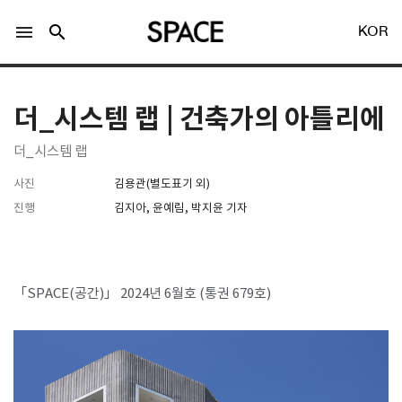
menu
search
KOR
더_시스템 랩 | 건축가의 아틀리에
더_시스템 랩
사진
김용관(별도표기 외)
LOGIN
회원가입
진행
김지아, 윤예림, 박지윤 기자
Facebook 로그인
「SPACE(공간)」 2024년 6월호 (통권 679호)
Twitter 로그인
Naver 로그인