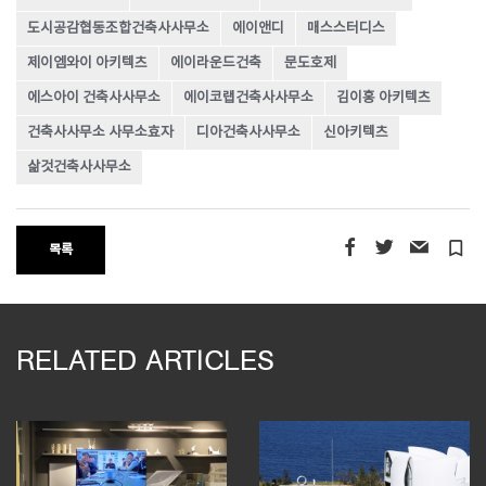
도시공감협동조합건축사사무소
에이앤디
매스스터디스
제이엠와이 아키텍츠
에이라운드건축
문도호제
에스아이 건축사사무소
에이코랩건축사사무소
김이홍 아키텍츠
건축사사무소 사무소효자
디아건축사사무소
신아키텍츠
삶것건축사사무소
turned_in_not
목록
RELATED ARTICLES