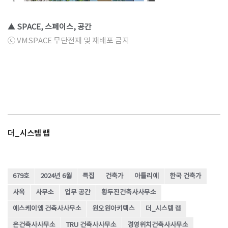
▲ SPACE, 스페이스, 공간
ⓒ VMSPACE 무단전재 및 재배포 금지
더_시스템 랩
679호
2024년 6월
특집
건축가
아틀리에
한국 건축가
사옥
사무소
업무 공간
황두진건축사사무소
에스케이엠 건축사사무소
원오원아키텍스
더_시스템 랩
온건축사사무소
TRU 건축사사무소
경영위치건축사사무소