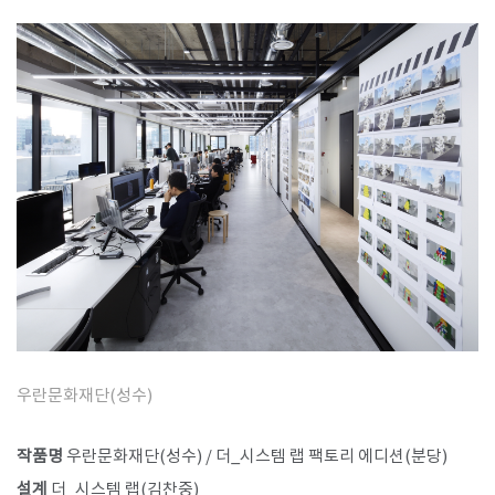
우란문화재단(성수)
작품명
우란문화재단(성수) / 더_시스템 랩 팩토리 에디션(분당)
설계
더_시스템 랩(김찬중)