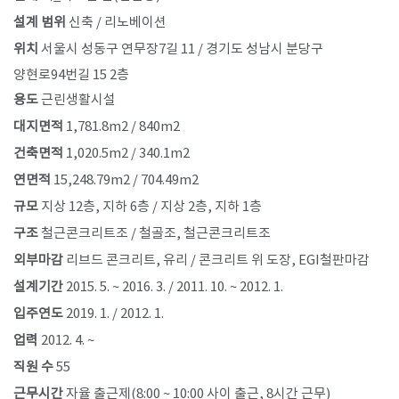
설계 범위
신축 / 리노베이션
위치
서울시 성동구 연무장7길 11 / 경기도 성남시 분당구
양현로94번길 15 2층
용도
근린생활시설
대지면적
1,781.8m2 / 840m2
건축면적
1,020.5m2 / 340.1m2
연면적
15,248.79m2 / 704.49m2
규모
지상 12층, 지하 6층 / 지상 2층, 지하 1층
구조
철근콘크리트조 / 철골조, 철근콘크리트조
외부마감
리브드 콘크리트, 유리 / 콘크리트 위 도장, EGI철판마감
설계기간
2015. 5. ~ 2016. 3. / 2011. 10. ~ 2012. 1.
입주연도
2019. 1. / 2012. 1.
업력
2012. 4. ~
직원 수
55
근무시간
자율 출근제(8:00 ~ 10:00 사이 출근, 8시간 근무)