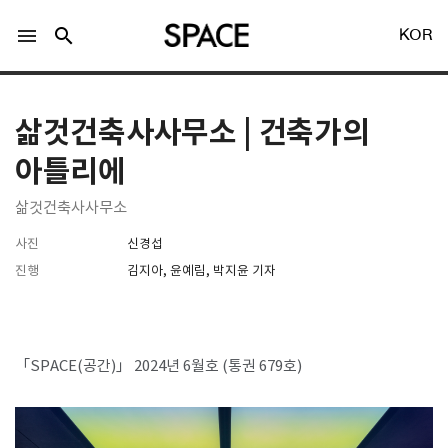
menu
search
KOR
삶것건축사사무소 | 건축가의
아틀리에
삶것건축사사무소
LOGIN
회원가입
사진
신경섭
진행
김지아, 윤예림, 박지윤 기자
Facebook 로그인
Twitter 로그인
「SPACE(공간)」 2024년 6월호 (통권 679호)
Naver 로그인