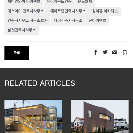
제이엠와이 아키텍츠
에이라운드건축
문도호제
에스아이 건축사사무소
에이코랩건축사사무소
김이홍 아키텍츠
건축사사무소 사무소효자
디아건축사사무소
신아키텍츠
삶것건축사사무소
turned_in_not
목록
RELATED ARTICLES