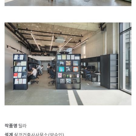
작품명
틸라
설계
삶것건축사사무소(양수인)