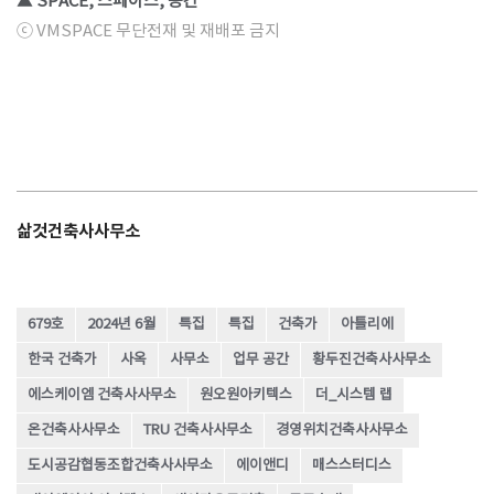
▲ SPACE, 스페이스, 공간
ⓒ VMSPACE 무단전재 및 재배포 금지
삶것건축사사무소
679호
2024년 6월
특집
특집
건축가
아틀리에
한국 건축가
사옥
사무소
업무 공간
황두진건축사사무소
에스케이엠 건축사사무소
원오원아키텍스
더_시스템 랩
온건축사사무소
TRU 건축사사무소
경영위치건축사사무소
도시공감협동조합건축사사무소
에이앤디
매스스터디스