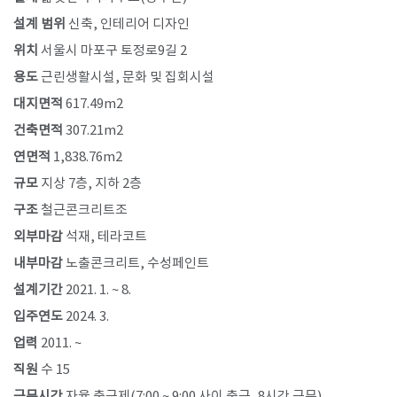
설계
범위
신축, 인테리어 디자인
위치
서울시 마포구 토정로9길 2
용도
근린생활시설, 문화 및 집회시설
대지면적
617.49m2
건축면적
307.21m2
연면적
1,838.76m2
규모
지상 7층, 지하 2층
구조
철근콘크리트조
외부마감
석재, 테라코트
내부마감
노출콘크리트, 수성페인트
설계기간
2021. 1. ~ 8.
입주연도
2024. 3.
업력
2011. ~
직원
수 15
근무시간
자율 출근제(7:00 ~ 9:00 사이 출근, 8시간 근무)