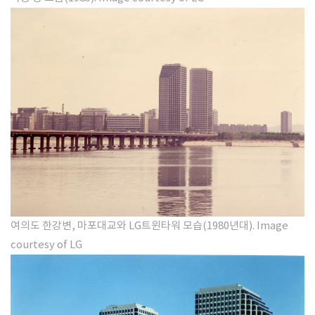
여의도 한강변, 마포대교와 LG트윈타워 모습(1980년대). Image
courtesy of LG