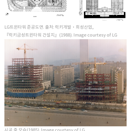
LG트윈타워 준공도면. 출처: 럭키개발·희성산업,
『럭키금성트윈타워 건설지』(1988).
Image courtesy of LG
시공 중 모습(1985)
​. Image courtesy of LG