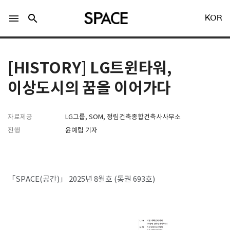
menu
search
KOR
[HISTORY] LG트윈타워,
이상도시의 꿈을 이어가다
LOGIN
회원가입
자료제공
LG그룹, SOM, 정림건축종합건축사사무소
진행
윤예림 기자
Facebook 로그인
「SPACE(공간)」 2025년 8월호 (통권 693호)
Twitter 로그인
Naver 로그인