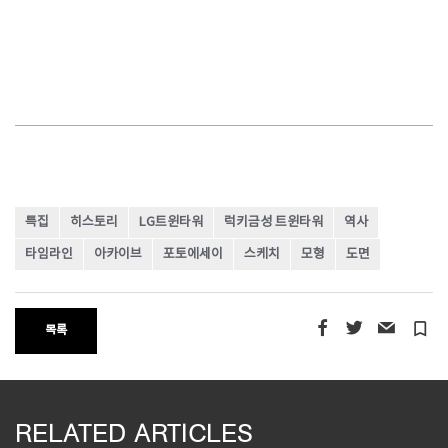
특집
히스토리
LG트윈타워
럭키금성 트윈타워
역사
타임라인
아카이브
포토에세이
스케치
모형
도면
turned_in_not
목록
RELATED ARTICLES