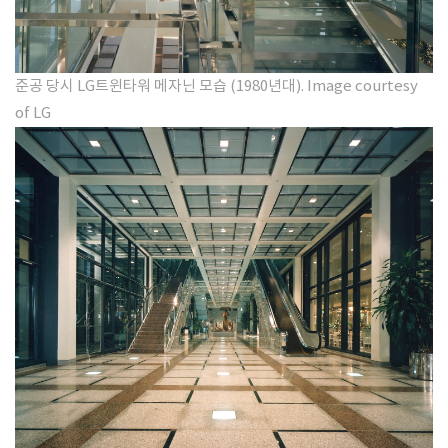
준공 당시 LG트윈타워 메자닌 모습
(1980년대)
​. Image courtesy
of LG