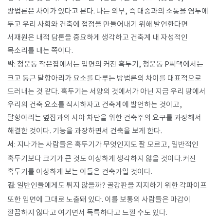
방법론은 차이가 있다고 본다. 나는 외부, 즉 대중과의 소통을 염두에
두고 우리 사회와 건축에 접점을 만들어내기 위해 발언한다면
서재원은 내적 담론을 중요하게 생각하고 건축계 내 자성적인
목소리를 내는 쪽이다.
박
: 청운동 작은집에서는 입면의 커진 혹두기, 청운동 P씨댁에서는
크고 둥근 달항아리가 요소를 다루는 방법론의 차이를 대표적으로
드러내는 것 같다. 혹두기는 서양의 것에서가 아닌 지금 우리 땅에서
우리의 건축 요소를 직시하자고 건축계에 발언하는 것이고,
달항아리는 옆집과의 시야 차단을 위한 건축주의 요구를 과장해서
해결한 것이다. 기능을 과장하면서 건축을 보게 한다.
서
: 지나가는 사람들은 혹두기가 무엇인지도 잘 모르고, 일반적인
혹두기보다 크기가 큰 것도 이상하게 생각하지 않을 것이다.커진
혹두기를 이상하게 보는 이들은 건축가일 것이다.
김
: 일반인들에게도 튀지 않을까? 골강판을 지지하기 위한 각파이프
또한 입면에 그대로 노출돼 있다. 이를 보통의 사람들은 마감이
깔끔하지 않다고 여기면서 독특하다고 느낄 수도 있다.