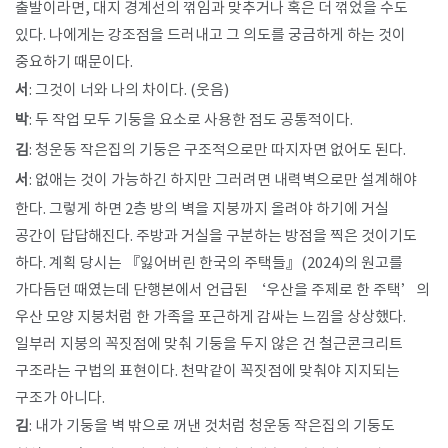
출발이라면, 대지 경계선의 꺾임과 맞추거나 혹은 더 꺾었을 수도
있다. 나에게는 강조점을 드러내고 그 의도를 궁금하게 하는 것이
중요하기 때문이다.
서
: 그것이 너와 나의 차이다. (웃음)
박
: 두 작업 모두 기둥을 요소로 사용한 점도 공통적이다.
김
: 청운동 작은집의 기둥은 구조적으로만 따지자면 없어도 된다.
서
: 없애는 것이 가능하긴 하지만 그러려면 내력벽으로만 설계해야
한다. 그렇게 하면 2층 방의 벽을 지붕까지 올려야 하기에 거실
공간이 답답해진다. 주방과 거실을 구분하는 방점을 찍은 것이기도
하다. 계획 당시는 『잃어버린 한국의 주택들』(2024)의 원고를
가다듬던 때였는데 단행본에서 언급된 ‘우산을 주제로 한 주택’의
우산 모양 지붕처럼 한 가족을 포근하게 감싸는 느낌을 상상했다.
일부러 지붕의 꼭짓점에 맞춰 기둥을 두지 않은 건 철근콘크리트
구조라는 구법의 표현이다. 천막같이 꼭짓점에 맞춰야 지지되는
구조가 아니다.
김
: 내가 기둥을 벽 밖으로 꺼낸 것처럼 청운동 작은집의 기둥도