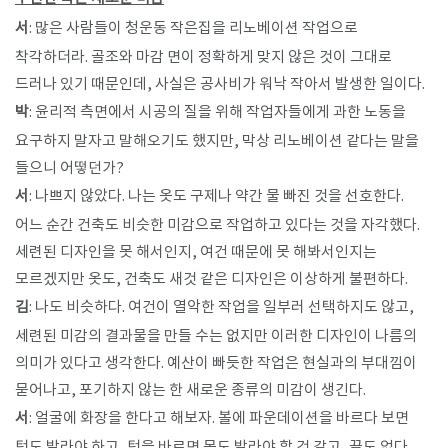
서
: 많은 사람들이 청운동 작은집을 리노베이션 작업으로
착각하더라. 골조와 마감 면이 정확하게 맞지 않은 것이 그대로
드러나 있기 때문인데, 사실은 공사비가 워낙 작아서 발생한 일이다.
박
: 윤리적 측면에서 시공의 질을 위해 작업자들에게 과한 노동을
요구하지 말자고 말해오기도 했지만, 막상 리노베이션 같다는 말을
들으니 어떻던가?
서
: 나쁘지 않았다. 나는 옷도 구제나 약간 물 빠진 것을 선호한다.
어느 순간 건축도 비슷한 미감으로 작업하고 있다는 것을 자각했다.
세련된 디자인을 못 해서인지, 여건 때문에 못 해봐서인지는
모르겠지만 옷도, 건축도 새것 같은 디자인은 이상하게 불편하다.
김
: 나도 비슷하다. 여건이 열악한 작업을 일부러 선택하지도 않고,
세련된 미감의 결과물을 만들 수는 없지만 이러한 디자인이 나름의
의미가 있다고 생각한다. 예산이 빠듯한 작업은 현실과의 부대낌이
묻어나고, 포기하지 않는 한 새로운 종류의 미감이 생긴다.
서
: 얼굴에 화장을 한다고 해보자. 볼에 파운데이션을 바르다 보면
턱도 발라야 하고, 턱을 바르면 목도 발라야 할 것 같고, 끝도 없다.