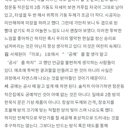
청운동 작은집의 2층 기둥도 자세히 보면 거푸집 자국이 그대로 남아
있고, 타설을 두 번 해서 위쪽의 기둥 두께가 조금 더 작다. 시공자는
미안해하며 미장을 하려고 했다. 그런데 가만히 보니 두 겹으로 된
빨대 같기도 하고 어눌한 느낌도 나서 괜찮아 보였다. 이러한 투박한
느낌을 좋아하긴 하지만 혹시 우리의 열악한 현실을 정신 승리로
넘겨버리는 것은 아닌지 항상 생각하고 있다. 이것은 여전히 숙제다.
김
: 서재원이 「미로」 1호에서 “‘공예’를 할 생각 말고
‘공사’를 하자”고 했던 언급을 불편하게 생각하는 사람들이
있다. 애초에 투박한 결과물을 만들려고 한 것이 아니라 사실은
과정에서 자연스레 나오는 것을 받아들인 것이기 때문이다.
서
: 공예는 공사 때 말고 설계 때 하면 된다. 솔직히 이야기하면 청운동
작은집에도 공예적인 것이 아예 없는 것은 아니다. 일례로 2층 방의
한옥식 문은 기성 제품이 아니다. 창살의 두께와 간격, 창호지를
조율해 방의 크기에 맞는 적절한 양의 빛이 스며 나오도록 했다.
하지만 전체적으로 무언가를 잘 세공해 표상적으로 드러내는 것을
추구하지는 않는다. 그보다는 만드는 방식 혹은 태도를 통해