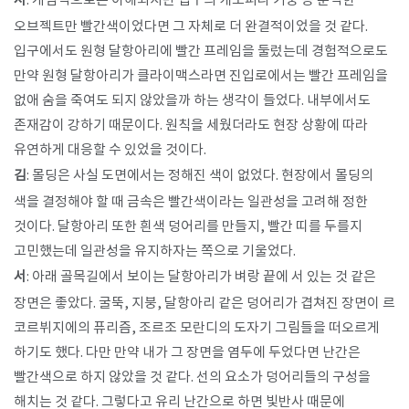
서
: 개념적으로는 이해되지만 입구의 캐노피나 기둥 등 둔탁한
오브젝트만 빨간색이었다면 그 자체로 더 완결적이었을 것 같다.
입구에서도 원형 달항아리에 빨간 프레임을 둘렀는데 경험적으로도
만약 원형 달항아리가 클라이맥스라면 진입로에서는 빨간 프레임을
없애 숨을 죽여도 되지 않았을까 하는 생각이 들었다. 내부에서도
존재감이 강하기 때문이다. 원칙을 세웠더라도 현장 상황에 따라
유연하게 대응할 수 있었을 것이다.
김
: 몰딩은 사실 도면에서는 정해진 색이 없었다. 현장에서 몰딩의
색을 결정해야 할 때 금속은 빨간색이라는 일관성을 고려해 정한
것이다. 달항아리 또한 흰색 덩어리를 만들지, 빨간 띠를 두를지
고민했는데 일관성을 유지하자는 쪽으로 기울었다.
서
: 아래 골목길에서 보이는 달항아리가 벼랑 끝에 서 있는 것 같은
장면은 좋았다. 굴뚝, 지붕, 달항아리 같은 덩어리가 겹쳐진 장면이 르
코르뷔지에의 퓨리즘, 조르조 모란디의 도자기 그림들을 떠오르게
하기도 했다. 다만 만약 내가 그 장면을 염두에 두었다면 난간은
빨간색으로 하지 않았을 것 같다. 선의 요소가 덩어리들의 구성을
해치는 것 같다. 그렇다고 유리 난간으로 하면 빛반사 때문에