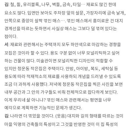
김
: 철, 돌, 유리블록, 나무, 벽돌, 금속, 타일… 재료도 많긴 한데
요소도 많다. 입면만 보아도 주차장 앞의 살문, 가장자리에 금속 날개,
안쪽으로 중앙이 살짝 꺾인 매스…. 꺾인 매스에서 흥미로운 건 대지
경계선을 따르는 듯하면서 사실상 매스는 그보다 덜 꺾여 있다는
점이다.
서
: 재료와 관련해서는 주택까지 모두 하얀색으로 마감하는 경향을
꼬집은 것이라 할 수 있다. 용도 구분 없이 너무 모널리틱하고 싶어
하는 건물이 많다. 미술관이면 모널리틱한 디자인이 적합할 수
있지만 청운동 작은집은 주택이다. 안방, 아이방, 복도, 세탁실 등
용도에 따라 적재적소의 재료를 사용하되 개념을 드러낼 수 있도록
조금 더 과하게 사용했다. 저녁에 청운동 작은집을 찍은 사진을 보면
내부 공간과 그 안의 가구들도 비춰 전체적으로 잡다하게 보인다.
이게 우리네 삶 아니냐? 꺾인 매스와 관련해서는 평면을 너무
예각으로 계획하면 기능적인 문제가 생긴다.
김
: 나라면 더 꺾었을 것이다. (웃음) 대지와 길의 형태를 따르는 것이
마을 익명의 건축들의 특성이고 그것을 반영한 것이 이 집 특성의