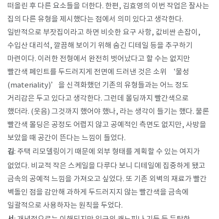
떠올린 후 다른 요소들을 더한다. 한편, 김효영의 이번 작업은 잘사는
집의 다른 유형을 제시했다는 점에서 의미 있다고 생각한다.
일반적으로 부잣집이라고 하면 비슷한 요구 사항, 값비싼 손잡이,
수입산 대리석, 깔끔해 보이기 위해 숨긴 디테일 등을 추구하기
마련이다. 이러한 전형에서 완전히 벗어났다고 할 수는 없지만
빨간색 페인트를 두드러지게 전면에 드러낸 것은 소위 ‘물성
(materiality)’을 신격화했던 기존의 유형들과는 어느 정도
거리감은 두고 있다고 생각한다. 그런데 몰딩까지 빨간색으로
했더라. (웃음) 그것까지 했어야 했나, 라는 생각이 들기는 했다. 물론
빨간색 몰딩은 공정도 어렵지 않고 공예적인 측면도 없지만, 사방을
보았을 때 공간이 뜬다는 느낌이 들었다.
김
: 주택 리모델링이기 때문에 외부 형태를 계획할 수 있는 여지가
없었다. 비교적 작은 스케일을 다루다 보니 디테일에 집중하게 됐고
금속의 공예적 느낌을 가져오고 싶었다. 또 기존 외벽의 재료가 빨간
벽돌인 점을 감안해 과하게 두드러지지 않는 빨간색을 금속에
일괄적으로 사용하자는 원칙을 두었다.