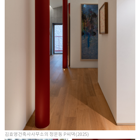
김효영건축사사무소의 청운동 P씨댁(2025)