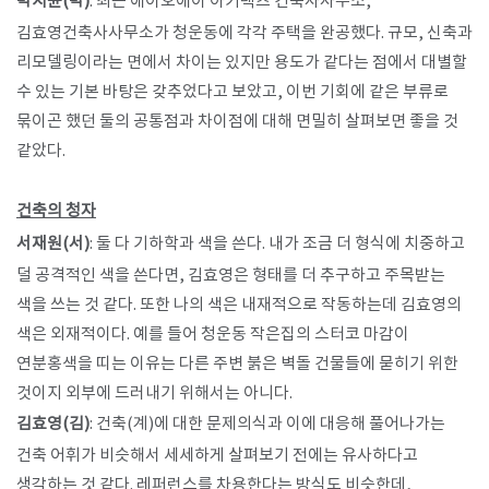
​박지윤(박)
: 최근 에이오에이 아키텍츠 건축사사무소,
김효영건축사사무소가 청운동에 각각 주택을 완공했다. 규모, 신축과
리모델링이라는 면에서 차이는 있지만 용도가 같다는 점에서 대별할
수 있는 기본 바탕은 갖추었다고 보았고, 이번 기회에 같은 부류로
묶이곤 했던 둘의 공통점과 차이점에 대해 면밀히 살펴보면 좋을 것
같았다.
건축의 청자
서재원(서)
: 둘 다 기하학과 색을 쓴다. 내가 조금 더 형식에 치중하고
덜 공격적인 색을 쓴다면, 김효영은 형태를 더 추구하고 주목받는
색을 쓰는 것 같다. 또한 나의 색은 내재적으로 작동하는데 김효영의
색은 외재적이다. 예를 들어 청운동 작은집의 스터코 마감이
연분홍색을 띠는 이유는 다른 주변 붉은 벽돌 건물들에 묻히기 위한
것이지 외부에 드러내기 위해서는 아니다.
김효영(김)
: 건축(계)에 대한 문제의식과 이에 대응해 풀어나가는
건축 어휘가 비슷해서 세세하게 살펴보기 전에는 유사하다고
생각하는 것 같다. 레퍼런스를 차용한다는 방식도 비슷한데,