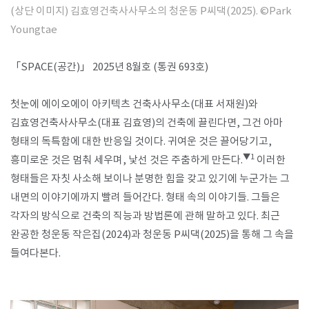
(상단 이미지)
김효영건축사사무소의 청운동 P씨댁(2025). ©Park
Youngtae
​
「SPACE(공간)」 2025년 8월호 (통권 693호)
첫눈에 에이오에이 아키텍츠 건축사사무소(대표 서재원)와
김효영건축사사무소(대표 김효영)의 건축에 끌린다면, 그건 아마
형태의 독특함에 대한 반응일 것이다. 귀여운 것은 끌어당기고,
▼1
흥미로운 것은 멈춰 세우며, 낯선 것은 주춤하게 만든다.
이러한
형태들은 자칫 사소해 보이나 분명한 힘을 갖고 있기에 누군가는 그
내면의 이야기에까지 빨려 들어간다. 형태 속의 이야기들. 그들은
각자의 방식으로 건축의 직능과 방법론에 관해 말하고 있다. 최근
완공한 청운동 작은집(2024)과 청운동 P씨댁(2025)을 통해 그 속을
들여다본다.