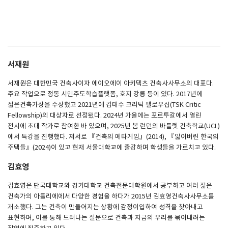
서재원
서재원은 대한민국 건축사이자 에이오에이 아키텍츠 건축사사무소의 대표다.
주요 작업으로 정동 시민주도학습플랫폼, 호지 강릉 등이 있다. 2017년에
젊은건축가상을 수상했고 2021년에 김태수 크리틱 펠로우십(TSK Critic
Fellowship)의 대상자로 선정됐다. 2024년 가을에는 포르투갈에서 열린
전시에 초대 작가로 참여한 바 있으며, 2025년 봄 런던의 바틀렛 건축학교(UCL)
에서 특강을 진행했다. 저서로 『건축의 메타게임』(2014), 『잃어버린 한국의
주택들』(2024)이 있고 현재 서울대학교에 출강하며 학생들을 가르치고 있다.
김효영
김효영은 단국대학교와 경기대학교 건축전문대학원에서 공부하고 여러 젊은
건축가의 아틀리에에서 다양한 경험을 하다가 2015년 김효영건축사사무소를
개소했다. 그는 건축이 만들어지는 상황에 감정이입하여 성격을 찾아내고
표현하며, 이를 통해 드러나는 질문으로 건축과 지금의 우리를 묶어내려는