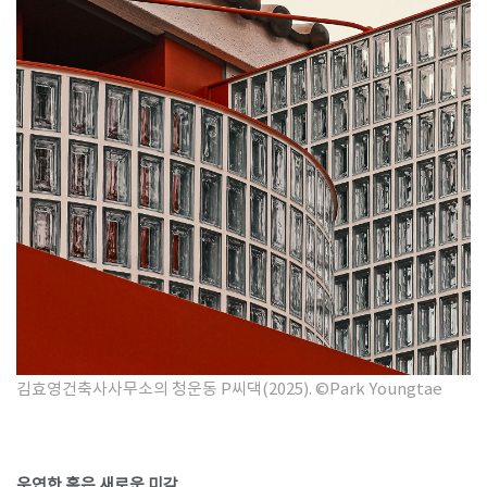
김효영건축사사무소의 청운동 P씨댁(2025). ©Park Youngtae
우연한 혹은 새로운 미감