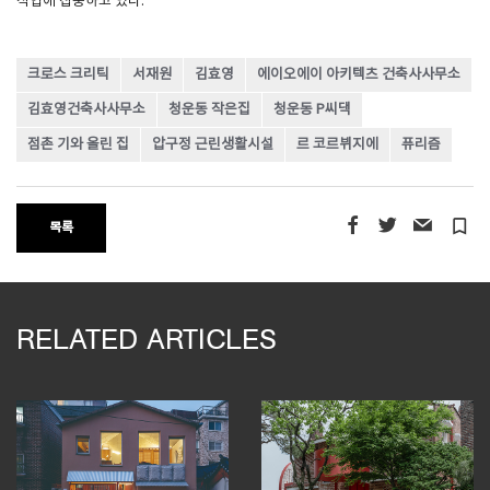
작업에 집중하고 있다.
크로스 크리틱
서재원
김효영
에이오에이 아키텍츠 건축사사무소
김효영건축사사무소
청운동 작은집
청운동 P씨댁
점촌 기와 올린 집
압구정 근린생활시설
르 코르뷔지에
퓨리즘
turned_in_not
목록
RELATED ARTICLES