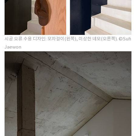
시공 오류 수용 디자인: 모자걸이(왼쪽), 이상한 네모(오른쪽). ©Suh
Jaewon