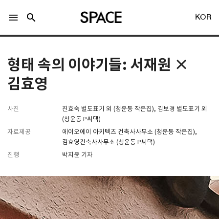
menu
search
KOR
형태 속의 이야기들: 서재원 ×
김효영
LOGIN
회원가입
사진
진효숙 별도표기 외 (청운동 작은집), 김보경 별도표기 외
(청운동 P씨댁)
자료제공
에이오에이 아키텍츠 건축사사무소 (청운동 작은집),
김효영건축사사무소 (청운동 P씨댁)
Facebook 로그인
진행
박지윤 기자
Twitter 로그인
Naver 로그인