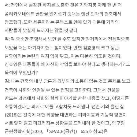
서
: 전면에서 골강판 하지를 노출한 것은 기와지붕 아래 한 번 더
폴리카보네이트 골판을 얼기설기 덧대는 옛날 민가의 건축에서
참조했다. 또한 서촌이라는 콘텍스트 안에 있기 때문에 거리의
사람들이 낯설게 느끼지는 않을 것 같다.
박
: 각 요소만 조명해서 보면 튈 수도 있지만 길거리에서 전체적으로
보았을 때는 아기자기한 느낌이었다. 반면 김효영의 크고 둥근
달항아리는 논란의 여지 없이 튀고, 이는 다분히 의도된 것이다.
김효영은 대중들이 왜 자신의 작업을 보아야 한다고 생각하는가? 그
목적이 무엇인가?
김
: 나는 건축의 내부 담론과 외부와의 소통이 없는 것을 문제로 보고
건축이 사회와 연결될 수 있는 접점을 고민한다. 그래서 건물을
만드는 과정에서 사회와 함께 이야기할 만한 내용을 찾고, 어떻게든
소통하겠다는 의지로 이를 고함치듯 드러낸다. 점촌 기와 올린 집
(2018)은 건축에 대한 취향을 대변하는 기와지붕과 기능적 평면이
서로 맞지 않고 미끄러지는 상황들을 드러내려 한 것이고, 압구정
근린생활시설(2020, 「SPACE(공간)」 655호 참고)은