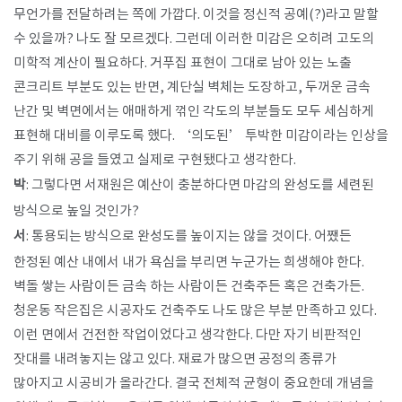
무언가를 전달하려는 쪽에 가깝다. 이것을 정신적 공예(?)라고 말할
수 있을까? 나도 잘 모르겠다. 그런데 이러한 미감은 오히려 고도의
미학적 계산이 필요하다. 거푸집 표현이 그대로 남아 있는 노출
콘크리트 부분도 있는 반면, 계단실 벽체는 도장하고, 두꺼운 금속
난간 및 벽면에서는 애매하게 꺾인 각도의 부분들도 모두 세심하게
표현해 대비를 이루도록 했다. ‘의도된’ 투박한 미감이라는 인상을
주기 위해 공을 들였고 실제로 구현됐다고 생각한다.
박
: 그렇다면 서재원은 예산이 충분하다면 마감의 완성도를 세련된
방식으로 높일 것인가?
서
: 통용되는 방식으로 완성도를 높이지는 않을 것이다. 어쨌든
한정된 예산 내에서 내가 욕심을 부리면 누군가는 희생해야 한다.
벽돌 쌓는 사람이든 금속 하는 사람이든 건축주든 혹은 건축가든.
청운동 작은집은 시공자도 건축주도 나도 많은 부분 만족하고 있다.
이런 면에서 건전한 작업이었다고 생각한다. 다만 자기 비판적인
잣대를 내려놓지는 않고 있다. 재료가 많으면 공정의 종류가
많아지고 시공비가 올라간다. 결국 전체적 균형이 중요한데 개념을