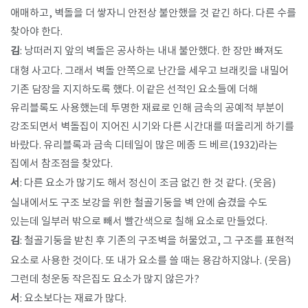
애매하고, 벽돌을 더 쌓자니 안전상 불안했을 것 같긴 하다. 다른 수를
찾아야 한다.
김
: 낭떠러지 앞의 벽돌은 공사하는 내내 불안했다. 한 장만 빠져도
대형 사고다. 그래서 벽돌 안쪽으로 난간을 세우고 브래킷을 내밀어
기존 담장을 지지하도록 했다. 이같은 선적인 요소들에 더해
유리블록도 사용했는데 투명한 재료로 인해 금속의 공예적 부분이
강조되면서 벽돌집이 지어진 시기와 다른 시간대를 떠올리게 하기를
바랐다. 유리블록과 금속 디테일이 많은 메종 드 베르(1932)라는
집에서 참조점을 찾았다.
서
: 다른 요소가 많기도 해서 정신이 조금 없긴 한 것 같다. (웃음)
실내에서도 구조 보강을 위한 철골기둥을 벽 안에 숨겼을 수도
있는데 일부러 밖으로 빼서 빨간색으로 칠해 요소로 만들었다.
김
: 철골기둥을 받친 후 기존의 구조벽을 허물었고, 그 구조를 표현적
요소로 사용한 것이다. 또 내가 요소를 쓸 때는 용감하지않나. (웃음)
그런데 청운동 작은집도 요소가 많지 않은가?
서
: 요소보다는 재료가 많다.