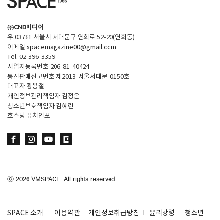
㈜CNB미디어
우.03781 서울시 서대문구 연희로 52-20(연희동)
이메일
spacemagazine00@gmail.com
Tel. 02-396-3359
사업자등록번호 206-81-40424
통신판매신고번호 제2013-서울서대문-0150호
대표자 황용철
개인정보관리책임자 김정은
청소년보호책임자 김혜린
호스팅 퓨처인포
ⓒ
2026
VMSPACE. All rights reserved
SPACE 소개
이용약관
개인정보취급방침
윤리강령
청소년