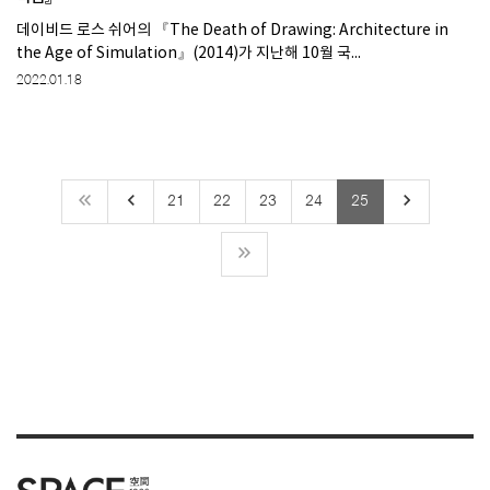
데이비드 로스 쉬어의 『The Death of Drawing: Architecture in
the Age of Simulation』(2014)가 지난해 10월 국...
2022.01.18
keyboard_arrow_left
keyboard_arrow_right
21
22
23
24
25