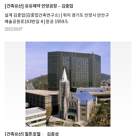
[건축유산] 유유제약 안양공장 ‒ 김중업
설계 김중업(김중업건축연구소) | 위치 경기도 안양시 만안구
예술공원로103번길 4 | 완공 1959.5.
2022.03.07
[건축유산] 힐튼호텔 ‐ 김종성