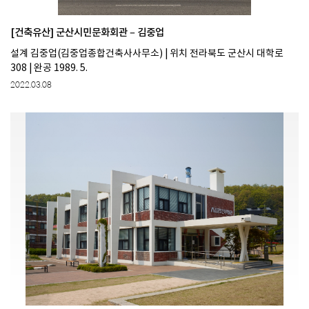
[건축유산] 군산시민문화회관 ‒ 김중업
설계 김중업(김중업종합건축사사무소) | 위치 전라북도 군산시 대학로
308 | 완공 1989. 5.
2022.03.08