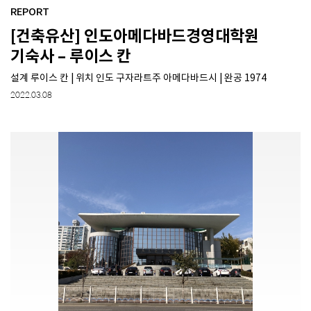
REPORT
[건축유산] 인도아메다바드경영대학원
SPACE 소개
기숙사 – 루이스 칸
공지사항
설계 루이스 칸 | 위치 인도 구자라트주 아메다바드시 | 완공 1974
기사문의
2022.03.08
광고문의
Contact