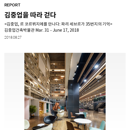
REPORT
김중업을 따라 걷다
SPACE 소개
<김중업, 르 코르뷔지에를 만나다: 파리 세브르가 35번지의 기억>
공지사항
김중업건축박물관 Mar. 31 – June 17, 2018
기사문의
2018.08.27
광고문의
Contact