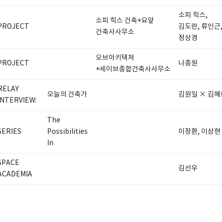
소피 힉스,
소피 힉스 건축+요앞
PROJECT
김도란, 류인근
건축사사무소
정상경
오브아키텍쳐
PROJECT
나종원
+세이브종합건축사사무소
RELAY
오늘의 건축가
김원일 × 김혜
INTERVIEW:
The
SERIES
Possibilities
이장환, 이상현
In
SPACE
김선우
ACADEMIA