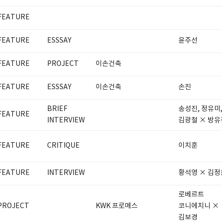
FEATURE
FEATURE
ESSSAY
윤주선
FEATURE
PROJECT
이손건축
FEATURE
ESSSAY
이손건축
손진
BRIEF
송성진, 정유미
FEATURE
INTERVIEW
김광철 × 방유
FEATURE
CRITIQUE
이치훈
FEATURE
INTERVIEW
황석영 × 김정
로베르트
PROJECT
KWK 프로메스
코니에치니 ×
김보경