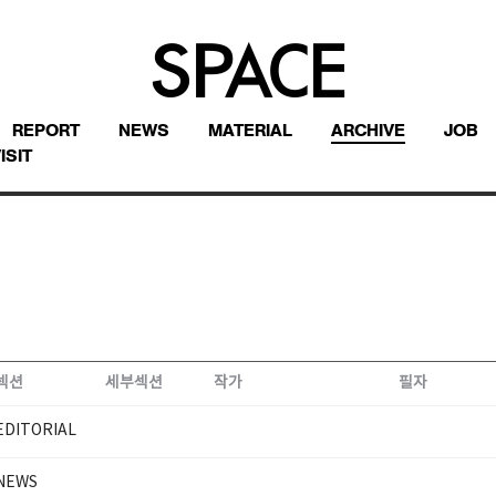
REPORT
NEWS
MATERIAL
ARCHIVE
JOB
ISIT
섹션
세부섹션
작가
필자
EDITORIAL
NEWS