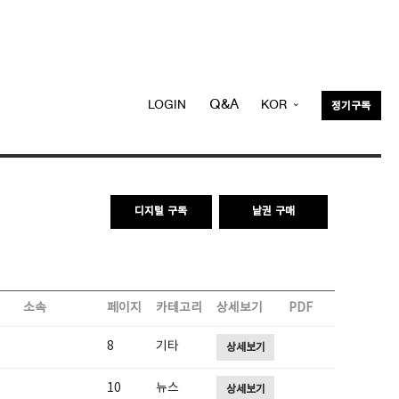
Q&A
LOGIN
KOR
정기구독
ENG
디지털 구독
낱권 구매
소속
페이지
카테고리
상세보기
PDF
8
기타
상세보기
10
뉴스
상세보기