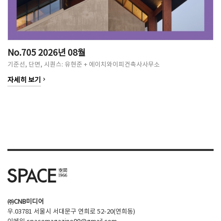
No.705 2026년 08월
기준선, 단면, 시퀀스: 유현준 + 에이치와이피건축사사무소
keyboard_arrow_right
자세히 보기
㈜CNB미디어
우.03781 서울시 서대문구 연희로 52-20(연희동)