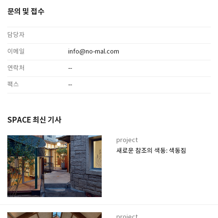
문의 및 접수
담당자
이메일
info@no-mal.com
연락처
--
팩스
--
SPACE 최신 기사
project
새로운 참조의 색동: 색동집
project