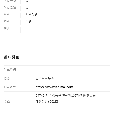
모집유형
정규직
모집인원
명
학력
학력무관
경력
무관
연령
회사 정보
대표자명
업종
건축사사무소
웹사이트
https://www.no-mal.com
04745 서울 성동구 고산자로6가길 6 (행당동,
주소
대진빌딩) 201호