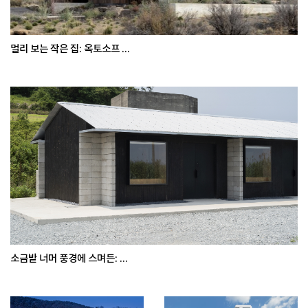
멀리 보는 작은 집: 옥토소프 ...
소금밭 너머 풍경에 스며든: ...