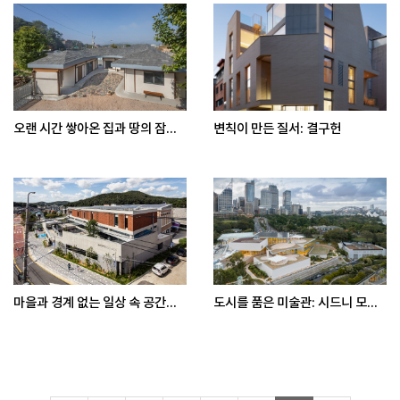
오랜 시간 쌓아온 집과 땅의 잠...
변칙이 만든 질서: 결구헌
마을과 경계 없는 일상 속 공간...
도시를 품은 미술관: 시드니 모...