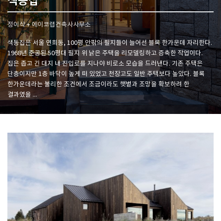
색동집
정이삭 + 에이코랩건축사사무소
SPACE 소개
색동집은 서울 연희동, 100평 안팎의 필지들이 늘어선 블록 한가운데 자리한다.
공지사항
1968년 준공된 50평대 필지 위 낡은 주택을 리모델링하고 증축한 작업이다.
기사문의
집은 좁고 긴 대지 내 진입로를 지나야 비로소 모습을 드러낸다. 기존 주택은
광고문의
단층이지만 1층 바닥이 높게 떠 있었고 천장고도 일반 주택보다 높았다. 블록
한가운데라는 불리한 조건에서 조금이라도 햇볕과 조망을 확보하려 한
Contact
결과였을 ...