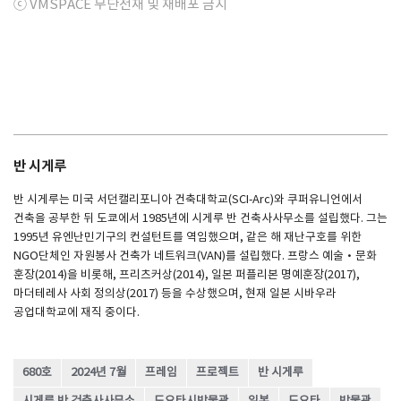
ⓒ VMSPACE 무단전재 및 재배포 금지
반 시게루
반 시게루는 미국 서던캘리포니아 건축대학교(SCI-Arc)와 쿠퍼유니언에서
건축을 공부한 뒤 도쿄에서 1985년에 시게루 반 건축사사무소를 설립했다. 그는
1995년 유엔난민기구의 컨설턴트를 역임했으며, 같은 해 재난구호를 위한
NGO단체인 자원봉사 건축가 네트워크(VAN)를 설립했다. 프랑스 예술·문화
훈장(2014)을 비롯해, 프리츠커상(2014), 일본 퍼플리본 명예훈장(2017),
마더테레사 사회 정의상(2017) 등을 수상했으며, 현재 일본 시바우라
공업대학교에 재직 중이다.
680호
2024년 7월
프레임
프로젝트
반 시게루