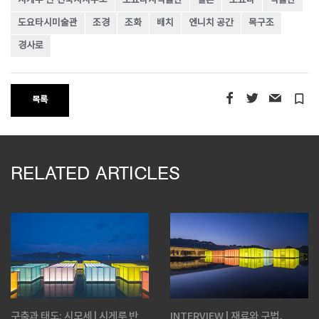
시게루 반 건축사사무소
도요타시박물관
일본
도요타
박물관
도요타시미술관
조경
조화
배치
엔니치 공간
목구조
경사로
turned_in_not
목록
RELATED ARTICLES
구축과 태도: 시모세 | 시게루 반
INTERVIEW | 재료와 구법,