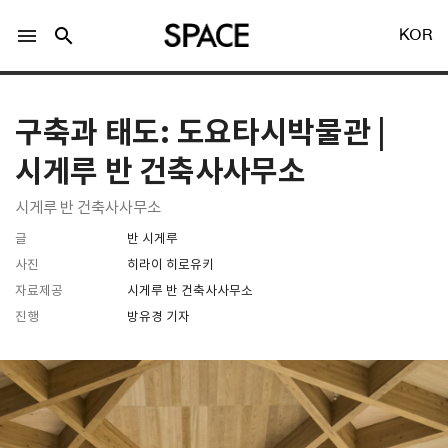
menu
search
KOR
구축과 태도: 도요타시박물관 |
시게루 반 건축사사무소
시게루 반 건축사사무소
LOGIN
회원가입
글
반 시게루
사진
히라이 히로유키
자료제공
시게루 반 건축사사무소
Facebook 로그인
진행
방유경 기자
Twitter 로그인
Naver 로그인