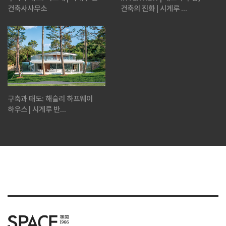
건축사사무소
건축의 진화 | 시게루 ...
구축과 태도: 해슬리 하프웨이
하우스 | 시게루 반...