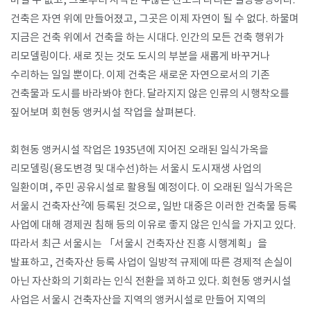
버릴 수 없고, 그로부터 시작한 수많은 진보의 다리는 일방통행이다.
건축은 자연 위에 만들어졌고, 그곳은 이제 자연이 될 수 없다. 하물며
지금은 건축 위에서 건축을 하는 시대다. 인간의 모든 건축 행위가
리모델링이다. 새로 짓는 것도 도시의 부분을 새롭게 바꾸거나
수리하는 일일 뿐이다. 이제 건축은 새로운 자연으로서의 기존
건축물과 도시를 바라봐야 한다. 달라지지 않은 인류의 시행착오를
짚어보며 회현동 앵커시설 작업을 살펴본다.
회현동 앵커시설 작업은 1935년에 지어진 오래된 일식가옥을
리모델링(용도변경 및 대수선)하는 서울시 도시재생 사업의
일환이며, 주민 공유시설로 활용될 예정이다. 이 오래된 일식가옥은
​2
서울시 건축자산
에 등록된 것으로, 일반 대중은 이러한 건축물 등록
사업에 대해 경제권 침해 등의 이유로 좋지 않은 인식을 가지고 있다.
따라서 최근 서울시는 「서울시 건축자산 진흥 시행계획」을
발표하고, 건축자산 등록 사업이 일방적 규제에 따른 경제적 손실이
아닌 자산화의 기회라는 인식 전환을 꾀하고 있다. 회현동 앵커시설
사업은 서울시 건축자산을 지역의 앵커시설로 만들어 지역의