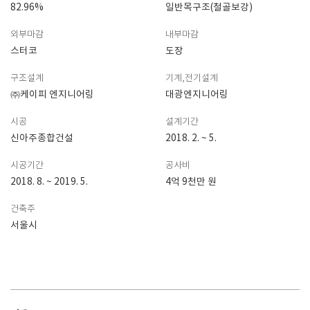
82.96%
일반목구조(철골보강)
외부마감
내부마감
스터코
도장
구조설계
기계,전기설계
㈜케이피 엔지니어링
대광엔지니어링
시공
설계기간
신아주종합건설
2018. 2. ~ 5.
시공기간
공사비
2018. 8. ~ 2019. 5.
4억 9천만 원
건축주
서울시