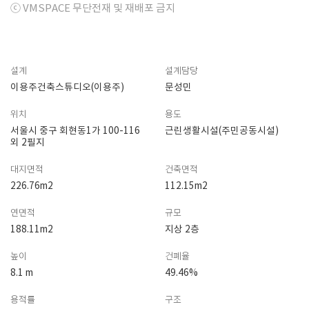
ⓒ VMSPACE 무단전재 및 재배포 금지
설계
설계담당
이용주건축스튜디오(이용주)
문성민
위치
용도
서울시 중구 회현동1가 100-116
근린생활시설(주민공동시설)
외 2필지
대지면적
건축면적
226.76m2
112.15m2
연면적
규모
188.11m2
지상 2층
높이
건폐율
8.1 m
49.46%
용적률
구조