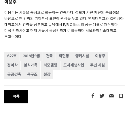
이용주
이용주는 서울을 중심으로 활동하는 건축가다. 정보가 가진 패턴의 복잡성을
바탕으로 한 건축의 기하학적 표현에 관심을 두고 있다. 연세대학교와 컬럼비아
대학교에서 건축을 공부하고 뉴욕에서 E/B Office의 공동 대표로 재직했다.
미국 건축사이고 현재 서울시 공공건축가로 활동하며 서울과학기술대학교
조교수이다.
622호
2019년9월
건축
회현동
앵커시설
이용주
정이삭
일식가옥
리모델링
도시재생사업
주민 시설
공공건축
목구조
천장
turned_in_not
목록