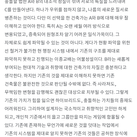
충돌할 법한 A와 B의 대조적 성질이 섞여 서로의 특질을 드러내며
C를 만들어낸다. 하나가 우위를 점하지 않고, 나름의 새로운 질서로
병존하는 것이다. 다만 이 선택을 한 건축가는 A와 B에 대해 매우 잘
이해하고 있어야 한다. 특히 A는 오랜 세월 여러 방식으로
변용되었고, 증축되어 원형조차 알기 어려운 일식가옥이다. 그
자체로도 쉽게 파악될 수 있는 것이 아니다. 게다가 현황 파악을 위한
선 철거가 불가한 현 행정 시스템 내에서 기존의 구조를 제대로
파악하지 못하고 진행되는 이종교배는 어불성설이다. B라는 새롭게
부여되는 현대적 기술과 취향에 대한 건축가의 자질은 충분하다고
생각한다. 하지만 기존의 것을 제대로 이해하지 못하면 기존
건축물은 불완전한 것으로 판단될 수밖에 없다. 즉 사라져도,
무책임한 변형을 감행해도 괜찮은 대상으로 치부될 수 있다. 그렇게
기존의 가치가 힘을 잃으면 하이브리드도, 충돌하는 가치들의 중재도
어려워진다. 그리하여 설계자는 국소적이고 취향적인 고민만 하게
되고, 개인적 기준에서의 옳고 그름만을 따지는 게임에 함몰될 수
있다. 기존에 존재하는 무언가에 새로운 것을 덧대는 작업에서
기존의 시스템을 제대로 알지 못하면 기존의 것들은 공허한 장식에