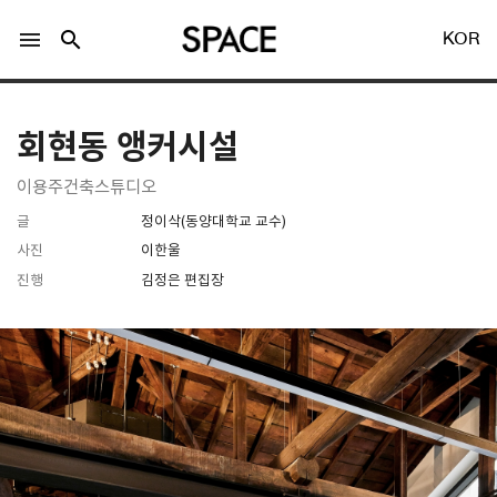
menu
search
KOR
회현동 앵커시설
이용주건축스튜디오
글
정이삭(동양대학교 교수)
LOGIN
회원가입
사진
이한울
진행
김정은 편집장
Facebook 로그인
Twitter 로그인
Naver 로그인