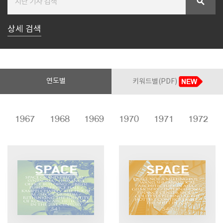
search
상세 검색
SPACE 소개
공지사항
기사문의
광고문의
연도별
키워드별(PDF)
Contact
6
1967
1968
1969
1970
1971
1972