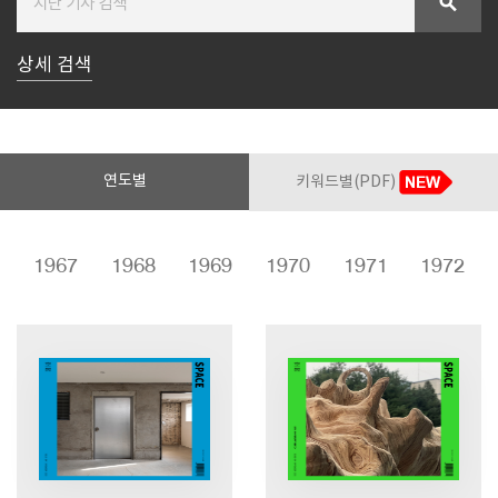
search
상세 검색
SPACE 소개
공지사항
기사문의
광고문의
연도별
키워드별(PDF)
Contact
6
1967
1968
1969
1970
1971
1972