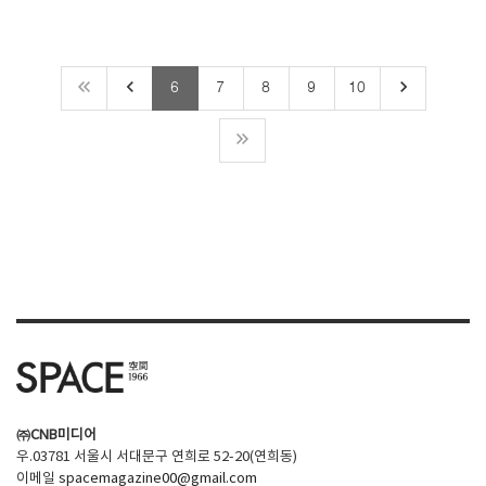
keyboard_arrow_left
keyboard_arrow_right
6
7
8
9
10
㈜CNB미디어
우.03781 서울시 서대문구 연희로 52-20(연희동)
이메일
spacemagazine00@gmail.com