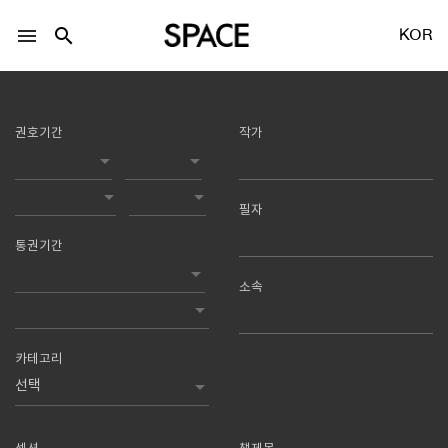
menu
search
KOR
권호기간
작가
필자
LOGIN
회원가입
통권기간
소속
Facebook 로그인
Twitter 로그인
카테고리
Naver 로그인