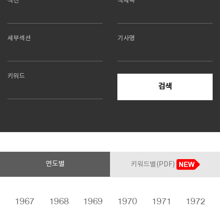
섹션
책제목
SPACE 소개
세부섹션
기사명
공지사항
기사문의
광고문의
키워드
Contact
검색
연도별
키워드별(PDF)
6
1967
1968
1969
1970
1971
1972