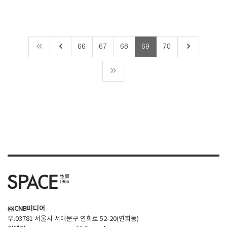
keyboard_arrow_left
keyboard_arrow_right
66
67
68
69
70
㈜CNB미디어
우.03781 서울시 서대문구 연희로 52-20(연희동)