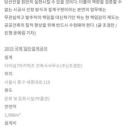
당선안을 원만히 실현시킬 수 있을 것이다. 더불어 역량을 검증할 수
없는 시공사 선정 방식과 설계구현이라는 본연의 업무에는
무관심하고 발주처의 책임을 대신하기만 하는 현 책임감리 제도는
공공건축의 질적 향상을 위해 반드시 수정돼야 한다. (글 조경찬 /
진행 윤예림 기자)
2015 국제 일반설계공모
설계
터미널7아키텍츠 건축사사무소(주)(조경찬)
위치
서울시 중구 세종대로 119
용도
문화 및 집회시설(박물관)
연면적
2,988
m²
설계비