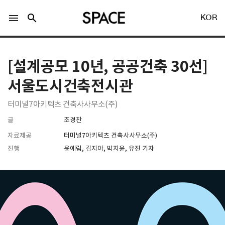
menu
search
KOR
[설계공모 10년, 공공건축 30선]
서울도시건축전시관
터미널7아키텍츠 건축사사무소(주)
LOGIN
회원가입
글
조경찬
자료제공
터미널7아키텍츠 건축사사무소(주)
진행
윤예림, 김지아, 박지윤, 유진 기자
Facebook 로그인
Twitter 로그인
Naver 로그인