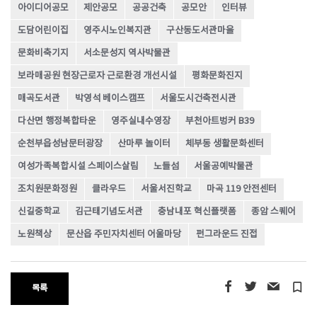
아이디어공모
제안공모
공공건축
공모안
인터뷰
도담어린이집
영주시노인복지관
구산동도서관마을
문화비축기지
서소문성지 역사박물관
보라매공원 현장근로자 근로환경 개선시설
평화문화진지
매곡도서관
박영석 베이스캠프
서울도시건축전시관
다산면 행정복합타운
영주실내수영장
부천아트벙커 B39
순천부읍성남문터광장
산마루 놀이터
체부동 생활문화센터
여성가족복합시설 스페이스살림
노들섬
서울공예박물관
조치원문화정원
클라우드
서울서진학교
마곡 119 안전센터
신길중학교
김근태기념도서관
충남내포 혁신플랫폼
종암 스퀘어
노원책상
문산읍 주민자치센터 어울마당
펀그라운드 진접
turned_in_not
목록